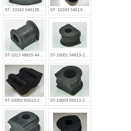
ST- 10162 54613EG020 54613ZM00A
ST- 10243 54613-JG02A 54613-3UB0A
ST-1013 48815-44010
ST-10001 54813-2F000
ST-10002 55513-2G000 55513-2G200
ST-10003 55513-2B400 55513-2C300 55513-2G100