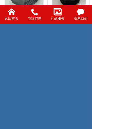
ST-10005 55513-3K100
ST-10006 54613-JG17C
返回首页
电话咨询
产品服务
联系我们
ST-10006 54613-JK000
ST-10007 54613-JK01A
共63条 每页10条 页次：1/7
1
2
3
4
5
6
7
首页
上一页
下一页
尾页
Copyright @ 2022 台州舒特橡胶制品有限公司 版权所有
地址：浙江 · 台州玉环市玉城街道解放塘农场