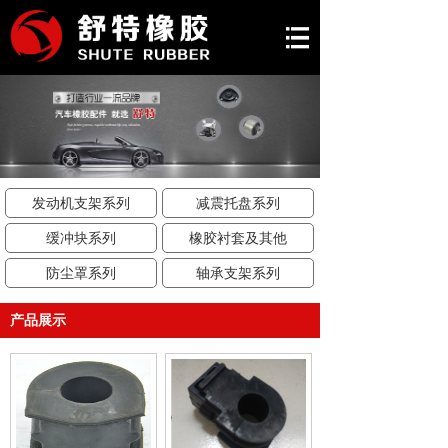
走进舒特
品牌介绍
产品服务
新闻资讯
发动机支架系列
减震托盘系列
联系我们
缓冲块系列
橡胶衬套及其他
防尘罩系列
轴承支架系列
产品展示